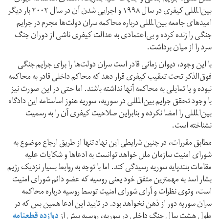
بین‌المللی کیفری در سال ۱۹۹۸ و اجرایی شدن آن در سال ۲۰۰۲ بار دیگر
امیدهای جامعه بین‌المللی درباره محاکمه سران دولت‌ها مجرم در جرایم
جنگی را زنده کرده و بی‌اعتمادی به عدالت کیفری ناشی از دوران جنگ
سرد را از میان برداشت.
با این وجود، دیوان زمانی قادر است سران دولت‌ها را برای جرایم جنگی
فوق‌الذکر تحت تعقیب کیفری قرار دهد که محاکم داخلی قادر به محاکمه
نبوده و یا تمایلی به محاکمه آنها نداشته باشند. اما حتی در این صورت نیز
با وجود تحقق جرایم بین‌المللی در سوریه، سوریه هنوز اساسنامه این دادگاه
بین‌المللی را امضا نکرده و بنابراین صلاحیت کیفری آن را به رسمیت
نشناخته است.
مطابق مقررات، در چنین شرایطی این نهاد تنها از طریق ارجاع موضوع به
شورای امنیت سازمان ملل خواهد توانست به ادعاها و شکایات علیه
مقامات بلندپایه سوریه رسیدگی کند. اما با توجه به روابط بسیار نزدیک رژیم
بشار اسد به مهمترین متفق خود یعنی روسیه که عضو دائم شورای امنیت
است، وتوی نظرات و آرای شورای امنیت توسط روسیه درباره محاکمه
سران سوریه دور از ذهن نخواهد بود. در تایید این ادعا همین بس که در
طول هشت سال جنگ داخلی در سوریه، روسیه بیش از
دوازده قطعنامه