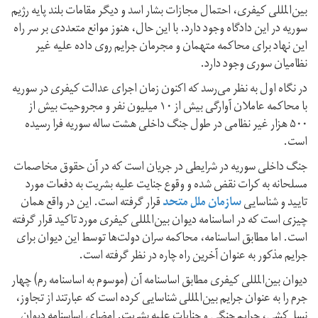
بین‌المللی کیفری، احتمال مجازات بشار اسد و دیگر مقامات بلند پایه رژیم
سوریه در این دادگاه وجود دارد. با این حال، هنوز موانع متعددی بر سر راه
این نهاد برای محاکمه متهمان و مجرمان جرایم روی داده علیه غیر
نظامیان سوری وجود دارد.
در نگاه اول به نظر می‌رسد که اکنون زمان اجرای عدالت کیفری در سوریه
با محاکمه عاملان آوارگی بیش از ۱۰ میلیون نفر و مجروحیت بیش از
۵۰۰ هزار غیر نظامی در طول جنگ داخلی هشت ساله سوریه فرا رسیده
است.
جنگ داخلی سوریه در شرایطی در جریان است که در آن حقوق مخاصمات
مسلحانه به کرات نقض شده و وقوع جنایت علیه بشریت به دفعات مورد
تایید و شناسایی
سازمان ملل متحد
قرار گرفته است. این در واقع همان
چیزی است که در اساسنامه دیوان بین‌المللی کیفری مورد تاکید قرار گرفته
است. اما مطابق اساسنامه، محاکمه سران دولت‌ها توسط این دیوان برای
جرایم مذکور به عنوان آخرین راه چاره در نظر گرفته است.
دیوان بین‌المللی کیفری مطابق اساسنامه آن (موسوم به اساسنامه رم) چهار
جرم را به عنوان جرایم بین‌المللی شناسایی کرده است که عبارتند از تجاوز،
نسل‌کشی، جرایم جنگی و جنایات علیه بشریت. امضای اساسنامه دیوان