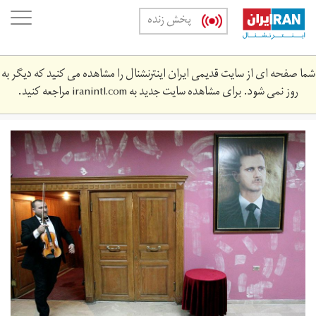
Skip
oggle
پخش زنده
to
ation
main
content
شما صفحه ای از سایت قدیمی ایران اینترنشنال را مشاهده می کنید که دیگر به
روز نمی شود. برای مشاهده سایت جدید به
iranintl.com
مراجعه کنید.
2019-
03-
54180_rc1a4dd2ee00_rtrmadp_3_mideast-
crisis-
syria-
timeline.jpg