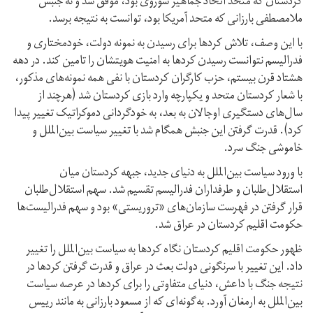
کردستان کە متحد اتحاد جماهیر شوروی بود، موفق شد و نە جنبش
ملامصطفی بارزانی کە متحد آمریکا بود، توانست بە نتیجە برسد.
با این وصف، تلاش کردها برای رسیدن بە نمونە دولت، خودمختاری و
فدرالیسم نتوانست رسیدن کردها بە امنیت هویتشان را تامین کند. در دهە
هشتاد قرن بیستم، حزب کارگران کردستان با نفی همە نمونەهای مذکور،
با شعار کردستان متحد و یکپارچە وارد بازی کردستان شد (هرچند از
سال‌های دستگیری اوجالان بە بعد، به خودگردانی دموکراتیک تغییر پیدا
کرد). قدرت گرفتن این جنبش همگام شد با تغییر سیاست بین‌الملل و
خاموشی جنگ سرد.
با ورود سیاست بین‌الملل بە دنیای جدید، جبهە کردستان میان
استقلال‌طلبان و طرفداران فدرالیسم تقسیم شد. سهم استقلال‌طلبان
قرار گرفتن در فهرست سازمان‌های «تروریستی» بود و سهم فدرالیست‌ها
حکومت اقلیم کردستان در عراق شد.
ظهور حکومت اقلیم کردستان نگاە کردها بە سیاست بین‌الملل را تغییر
داد. این تغییر با سرنگونی دولت بعث در عراق و قدرت گرفتن کردها در
نتیجە جنگ با داعش، دنیای متفاوتی را برای کردها در عرصە سیاست
بین‌الملل بە ارمغان آورد. بە‌گونەای کە از مسعود بارزانی بە مانند رییس‌