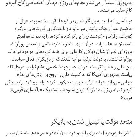
جمهوری استقبال می‌شد و مقام‌های روژآوا مهمان اختصاصی کاخ الیزە و
کاخ سفید می‌شدند.
در فضایی کە امید بە بازیگر شدن در کردها تقویت شدە بود، عراق از
خاکستر بعد از جنگ داعش سر برآورد و با همکاری قدرت‌های بزرگ و
کوچک، رفراندوم کردستان را بی‌اثر کرد و کردها را بە سمت موقعیتی
نامطمئن بە عقب راند. در آن‌سوی ماجرا، ادارە نظامی و امنیتی روژآوا کە
پروژەای غیر از بنیان نهادن ادارەای برای همە گروه‌های موجود در خاک
روژآوا نداشتند، با دولت ترکیه مواجه شدند کە از بازیگران فعال سیاست
بین‌الملل و عضو ناتوست. در نتیجە وجود شخصی به‌نام ترامپ در جایگاه
ریاست جمهوری آمریکا کە حاکمیت ملی را ارجح بر ارزش‌های نظام
جهانی می‌داند، دولت ترکیە خواست سرکوب کردها را با رویکرد ترامپ یکی
کرد و نمونە روژآوا بە تراژیک‌ترین شیوە بە سمت یک «پاکسازی قومی»
می‌رود.
متحد موقت یا تبدیل شدن بە بازیگر
با شرایط به‌وجود آمدە برای اقلیم کردستان کە در عصر عدم اطمینان بە سر