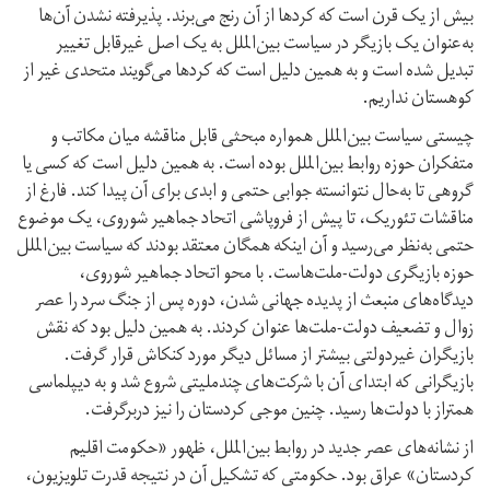
بیش از یک قرن است کە کردها از آن رنج می‌برند. پذیرفته نشدن آن‌ها
به‌عنوان یک بازیگر در سیاست بین‌الملل بە یک اصل غیرقابل تغییر
تبدیل شدە است و بە همین دلیل است کە کردها می‌گویند متحدی غیر از
کوهستان نداریم.
چیستی سیاست بین‌الملل همواره مبحثی قابل مناقشە میان مکاتب و
متفکران حوزە روابط بین‌الملل بودە است. بە همین دلیل است کە کسی یا
گروهی تا به‌حال نتوانستە جوابی حتمی و ابدی برای آن پیدا کند. فارغ از
مناقشات تئوریک، تا پیش از فروپاشی اتحاد جماهیر شوروی، یک موضوع
حتمی بە‌نظر می‌رسید و آن اینکه همگان معتقد بودند کە سیاست بین‌الملل
حوزە بازیگری دولت-ملت‌هاست. با محو اتحاد جماهیر شوروی،
دیدگاه‌های منبعث از پدیده جهانی شدن، دورە پس از جنگ سرد را عصر
زوال و تضعیف دولت-ملت‌ها عنوان کردند. بە همین دلیل بود کە نقش
بازیگران غیردولتی بیشتر از مسائل دیگر مورد کنکاش قرار گرفت.
بازیگرانی کە ابتدای آن با شرکت‌های چندملیتی شروع شد و بە دیپلماسی
همتراز با دولت‌ها رسید. چنین موجی کردستان را نیز دربرگرفت.
از نشانه‌های عصر جدید در روابط بین‌الملل، ظهور «حکومت اقلیم
کردستان» عراق بود. حکومتی کە تشکیل آن در نتیجە قدرت تلویزیون،