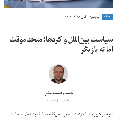
دیدگاه
پنج شنبه, ۲ آبان ۱۳۹۸ ۲۱:۱۲
سیاست بین‌الملل و کردها؛ متحد موقت
اما نە بازیگر
حسام دست‌پیش
تحلیلگر مسائل خاورمیانه
آنچە در «روژآوا» یا کردستان سوریە می‌گذرد، بیانگر پدیدەای با سابقە