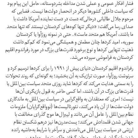
فشار افکار عمومی و عملی شدن مداخلە بشردوستانە، حامل این پیام بود
کە سیاست داخلی کشورها دیگر در انحصار دولت‌ها نیست. فضایی کە
مرحوم جلال طالبانی درحالی‌که دست در دست نمایندە آمریکا داشت با
صدای رسا می‌گفت: «دیگر تنها کوه‌های کردستان نیستند کە تنها متحد
ما باشند، آمریکا هم متحد ماست». حتی در نمونە روژآوا یا کردستان
سوریە، امید کردها چنان مطمئن و همیشگی می‌نمود کە کم‌کم داشت
ذهنیت تنهایی کردها و نوع برخورد قدرت‌های بزرگ در مورد رفراندوم اقلیم
کردستان بە فراموشی سپردە می‌شد.
رفراندوم اقلیم کردستان دنیای پیش از ١٩٩١ را برای کردها ترسیم کرد و
سرنوشت روژآوا، صورت تراژیک بە آن بخشید؛ بە گونەای کە روند تحولات
را بە سمتی هدایت می‌کند کە کردها شاید روزی متحد سیاست بین‌الملل یا
قدرت‌های بزرگ در آن باشند، اما کسی حاضر بە قبول بازیگری آن‌ها
نیست؛ امری کە معتقدان به واقع‌گرایی در سیاست بین‌الملل بە ماندگاری
دولت-ملت‌ها از آن یاد می‌کنند، نئورئالیست‌ها (نوواقع‌گرایان) ملزومات
نظام بین‌الملل را عامل آن می‌دانند و لیبرال‌ها موج گذرای مخالفت با
جهانی شدن قلمدادش می‌کنند؛ پست‌مدرن‌ها نیز درهم شکستن نظام
ارزشی در سیاست بین‌الملل می‌نامندش و سرآخر با شرایط بە‌حاشیە راندە