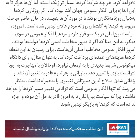
نخواهد کرد. هر چند شرایط کردها بسیار تراژیک است، اما آن‌‌ها هرگز تا بە
این اندازە برای افکار عمومی جهان آشنا نبودەاند. اگر روزگاری کردها
به‌دنبال روزنامەنگاری بودند تا در مورد آن‌ها بنویسد، در حال حاضر مباحث
مربوط بە کردها بە گفتمان روزانە مردم عادی تبدیل شدە است. امروزە،
سیاست بین‌الملل در یک‌سو قرار دارد و مردم یا افکار عمومی در سوی
دیگر. بە این معنا کە اگر تا دیروز مخاطب اصلی کردها دولت‌ها بودند،
امروز افکار عمومی مخاطب اصلی آن‌هاست. برای رسیدن بە این نقطە،
کردها هزینەهای عمدەای پرداخت کردەاند. بە‌عنوان مثال، رای دادگاە
میکونوس شرایط جدیدی را بە ارمغان نیاورد، اوجالان با مهاجرت بە اروپا
نتوانست بازی را تغییر دهد، بارزانی با رفراندوم قادر بە تغییر آن نشد و
زندانی شدن صلاح‌الدین دمیرتاش تغییری را به‌همراە نداشت. بە‌نظر
می‌رسد کە تنها افکار عمومی است کە توانایی تغییر مسیر کردها را خواهد
داشت، چرا کە سیاست بین‌الملل تا بە امروز قادر بە حل آن نبودە و اجازە
ندادە است کە کردها بە بازیگر تبدیل شوند.