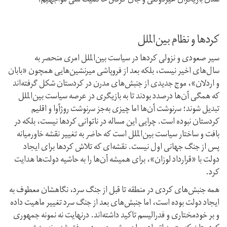
شدن بازیگران غیردولتی و جان گرفتن حاکمیت ملی مواجهیم.
کردها و نظام بین‌الملل
سیر صعودی و نزولی کردها در سیاست بین‌الملل امری منحصر بە
سال‌های اخیر نیست، بلکە بعد از فروپاشی میرنشین‌هایی همچون «بابان
و اردلان»، موج جدیدی از جنبش‌های مدرن در کردستان شکل گرفتەاند
کە همگی آن‌ها درصدد بودند تا بە بازیگری در عرصە سیاست بین‌الملل
تبدیل شوند؛ سرنوشت آن‌ها اما چیزی به‌جز سرنوشت روژآوا و اقلیم
کردستان نبودە است. چرایی این مسالە در ناتوانی کردها نیست، بلکە در
بافت و ساختار سیاست بین‌الملل است کە حاضر بە تغییر نقشە خاورمیانە
پس از جنگ جهانی اول نیست. نقشەای کە تلاش کردها برای ایجاد
دولت با «قرارداد لوزان»، برای همیشە آن‌ها را بە حاشیە دولت‌ها هدایت
کرد.
همە جنبش‌های کردی در منطقە تا قبل از جنگ سرد، نگاهشان معطوف بە
ایجاد دولت بودە است، اما جنبش‌های بعد از جنگ سرد تغییر ماهیت دادە
و بر خودمختاری و فدرالیسم تاکید داشتەاند. درنهایت نە نمونە جمهوری