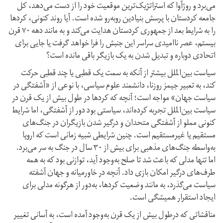
می‌برد و روژآوا کە استراتژیک‌ترین موقعیت خود را از دست می‌دهد، کل
جامعە کردستان با پرسش بنیادین روبه‌رو شده است. آیا روند کنونی، کردها
را بە شرایط بعد از جمهوری کردستان هدایت می‌کند و بە مانند دهە ٧٠ قرن
بیستم، عصر ناامیدی سراسر این جنبش را فرا خواهد گرفت یا جایی برای
اتحادی دوبارە و تبدیل شدن بە یک بازیگر باقی ماندە است؟
سیاست بین‌الملل بیشتر از آنکە بە سمت یک قطبی یا چند قطبی حرکت
کند، بە تعبیر جیمز روزنا، دانشمند علوم سیاسی، با نوعی از «آشفتگی در
سیاست جهان» مواجه است؛ آنچە کە کردها در طول بیش از یک قرن در
سیاست بین‌الملل تجربە کرده‌اند، سیاستی بود دور از آشفتگی، اما شرایط
کنونی مملو از آشفتگی متحدان و درگیر شدن بازیگران در جنگ‌های
مستقیم یا غیرمستقیم است. چنین شرایطی شبیه زمانی است کە اروپا
به‌واسطە جنگ‌های مذهبی برای بیش از ۳۰ سال در جنگ بە سر می‌برد.
اما تنها مدلی کە باعث شد تا صلح به‌وجود آید، توازنی بود کە بە همە
طرف‌های درگیر امکان بازی داد. آنچە در خاورمیانە و جهان آشفتە
سیاست می‌گذرد، بە مانند وضعیت کردها، به‌دور از هرگونە مدلی برای
ایجاد استقرار همیشگی است.
مناقشاتی کە درطول بیش از یک قرن به‌وجود آمدە است، بە آسانی تغییر