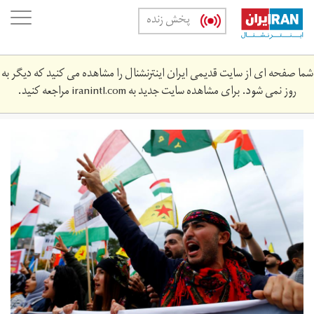
Skip
oggle
پخش زنده
to
ation
main
content
شما صفحه ای از سایت قدیمی ایران اینترنشنال را مشاهده می کنید که دیگر به
روز نمی شود. برای مشاهده سایت جدید به
iranintl.com
مراجعه کنید.
2019-
10-
41677409_rc19ecc7bcf0_rtrmadp_3_syria-
security-
germany-
kurds.jpg