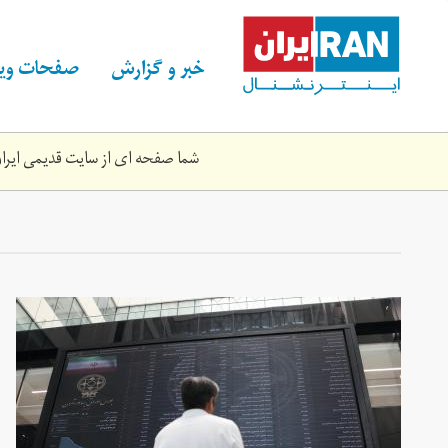
Skip
to
main
خبر و گزارش
صفحات ویژ
content
شما صفحه ای از سایت قدیمی ایران 