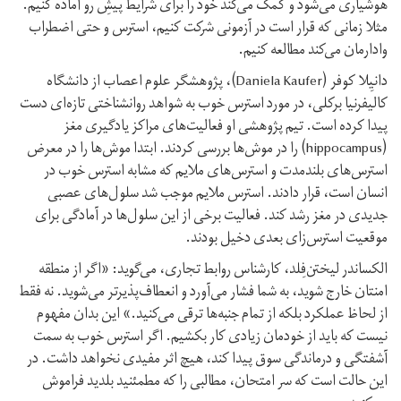
هوشیاری می‌شود و کمک می‌کند خود را برای شرایط پیشِ رو آماده کنیم.
مثلا زمانی که قرار است در آزمونی شرکت کنیم، استرس و حتی اضطراب
وادارمان می‌کند مطالعه کنیم.
دانیِلا کوفر (Daniela Kaufer)، پژوهشگر علوم اعصاب از دانشگاه
کالیفرنیا برکلی، در مورد استرس خوب به شواهد روانشناختی تازه‌ای دست
پیدا کرده‌ است. تیم پژوهشی او فعالیت‌های مراکز یادگیری مغز
(hippocampus) را در موش‌ها بررسی کردند. ابتدا موش‌ها را در معرض
استرس‌های بلند‌مدت و استرس‌های ملایم که مشابه استرس خوب در
انسان است، قرار دادند. استرس ملایم موجب شد سلول‌های عصبی
جدیدی در مغز رشد کند. فعالیت برخی از این سلول‌ها در آمادگی برای
موقعیت استرس‌زای بعدی دخیل بودند.
الکساندر لیختن‌فِلد، کارشناس روابط تجاری، می‌گوید: «اگر از منطقه
امنتان خارج شوید، به شما فشار می‌آورد و انعطاف‌پذیرتر می‌شوید. نه فقط
از لحاظ عملکرد بلکه از تمام جنبه‌ها ترقی می‌کنید.» این بدان مفهوم
نیست که باید از خودمان زیادی کار بکشیم. اگر استرس خوب به سمت
آشفتگی و درماندگی سوق پیدا کند، هیچ اثر مفیدی نخواهد داشت. در
این حالت است که سر امتحان، مطالبی را که مطمئنید بلدید فراموش