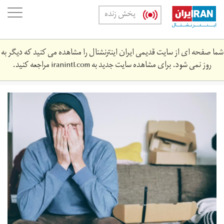
Skip
oggle
پخش زنده
to
ation
main
content
شما صفحه ای از سایت قدیمی ایران اینترنشنال را مشاهده می کنید که دیگر به
روز نمی شود. برای مشاهده سایت جدید به
iranintl.com
مراجعه کنید.
photo-
1541199249251-
f713e6145474.jpg