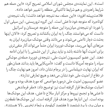
است». این نماینده‌ی مجلس شورای اسلامی تصریح کرد: «این حمله هم
شرایط راهبردی و هم شرایط تاکتیکی منطقه را تغییر خواهد داد».
فلاحت‌پیشه افزود: «این حمله، سه نتیجه خواهد داشت؛ یک نتیجه‌ی
کوتاه‌برد که متوجه خود داعش است. این گروه تروریستی، این سیلی اول
را خورد؛ او نتیجه‌ی میان‌برد این حمله را متوجه عربستان و اسرائیل
دانست که می‌خواستند جنگ را به ایران بکشانند و تصریح کرد: «الان اینها
به‌شدت دچار ناامنی می‌شوند و می‌دانند وقتی موشک میان‌برد ایران به
مرزهای آنها می‌رسد، موشک دوربرد ایران حتماً می‌تواند آثار منفی‌تری
برای امنیت آنها داشته باشد و نباید بیش از این دشمنی را با ایران ادامه
دهند. این عضو کمیسیون امنیت ملی، نتیجه‌ی دوربرد حمله‌ی موشکی
سپاه را متوجه آمریکا دانست و گفت: «آمریکایی‌ها باید بدانند همان‌طور
که ایران نهایت دیپلماسی را در برجام نشان داد، امروز هم نهایت جنگ را
در دفاع از امنیت ملی خود نشان می‌دهد و هیچ تعارفی ندارد».
عضو کمیسیون امنیت ملی درمورد مواضعی که مورد هدف بوده و مورد
اصابت موشک‌ها قرار گرفته است نیز توضیح داد: «مقر فرماندهی
داعشی‌ها و تجمع نیروها و مرکز انبار سلاح داعش، هدف این موشک‌ها
بوده است. این انبارها مورد هدف قرار گرفته است. این موشک‌ها نقطه‌زن
و میان برد، با برد ششصد تا هفتصد کیلومتر و شعاع تخریبی بالا هستند».