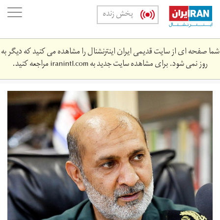
Skip
oggle
پخش زنده
to
ation
main
content
شما صفحه ای از سایت قدیمی ایران اینترنشنال را مشاهده می کنید که دیگر به
روز نمی شود. برای مشاهده سایت جدید به
iranintl.com
مراجعه کنید.
774677_691.jpg