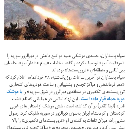
سپاه پاسداران، حمله‌ی موشکی علیه مواضع داعش در دیرالزور سوریه را
«موفقیت‌آمیز» توصیف کرده و گفته مخاطب «پیام هشدارآمیز»، حامیان
بین‌المللی و منطقه‌ای «تروریست‌ها» بوده‌اند.
سپاه پاسداران در آخرین ساعات روز یک‌شنبه، ۲۸ خردادماه، اعلام کرد که
«مقر فرماندهی و مراکز تجمع و پشتیبانی و ساخت خودروهای انتحاری
تروریست‌های تکفیری در منطقه‌ی دیرالزور در شرق سوریه» را
با موشک
مورد حمله قرار داده است
. این نهاد نظامی در عملیاتی که نام «شب
قدر» (لیلة‌القدر) بر آن گذاشته است، شش موشک از استان‌های غربی
کردستان و کرمانشاه ایران به‌سوی دیرالزور در سوریه شلیک کرد. رسول
سنایی‌راد، میزان تلفات به گفته‌ی او «تروریست‌های تکفیری» را بالا
پیش‌بینی کرد و درباره‌ی «حمله‌ی مجدد» به «مراکز تجمع تروریست‌ها»