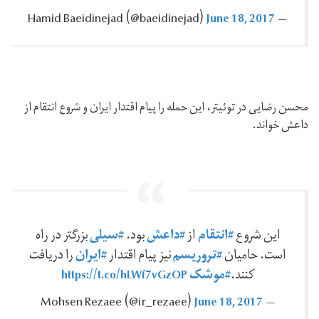
June 18, 2017
— Hamid Baeidinejad ‪(@baeidinejad)‬
محسن رضایی در توئیتر، این حمله را پیام اقتدار ایران و شروع انتقام از
داعش خواند.
#انتقام
#داعش
#سيلی
این شروع
از
بود.
بزرگتر در راه
#تروريسم
#ايران
است. حاميان
نيز پيام اقتدار
را دريافت
#موشک
https://t.co/hLWf7vGzOP
كنند.
June 18, 2017
— Mohsen Rezaee ‪(@ir_rezaee)‬