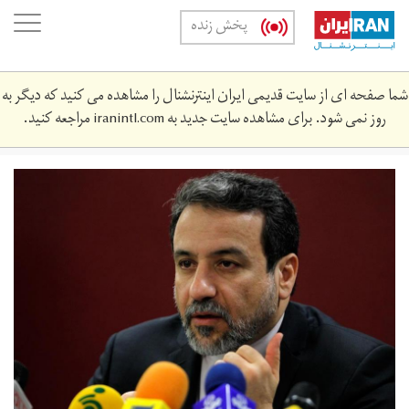
Skip
oggle
پخش زنده
to
ation
main
content
شما صفحه ای از سایت قدیمی ایران اینترنشنال را مشاهده می کنید که دیگر به
روز نمی شود. برای مشاهده سایت جدید به
iranintl.com
مراجعه کنید.
50347.jpg