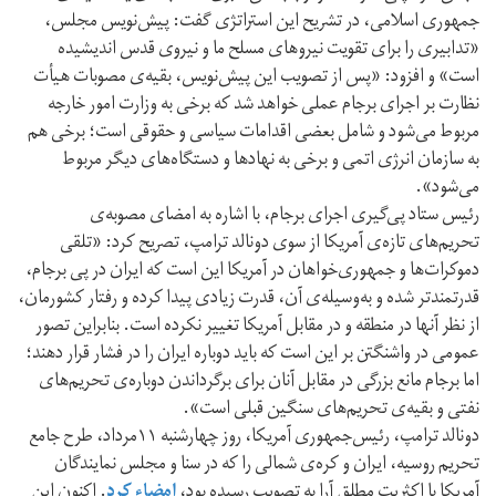
جمهوری اسلامی، در تشریح این استراتژی گفت: پیش‌نویس مجلس،
«تدابیری را برای تقویت نیروهای مسلح ما و نیروی قدس اندیشیده
است» و افزود: «پس از تصویب این پیش‌نویس، بقیه‌ی مصوبات هیأت
نظارت بر اجرای برجام عملی خواهد شد که برخی به وزارت امور خارجه
مربوط می‌شود و شامل بعضی اقدامات سیاسی و حقوقی است؛ برخی هم
به سازمان انرژی اتمی و برخی به نهادها و دستگاه‌های دیگر مربوط
می‌شود».
رئیس ستاد پی‌گیری اجرای برجام، با اشاره به امضای مصوبه‌ی
تحریم‌های تازه‌ی آمریکا از سوی دونالد ترامپ، تصریح کرد: «تلقی
دموکرات‌ها و جمهوری‌خواهان در آمریکا این است که ایران در پی برجام،
قدرتمندتر شده و به‌وسیله‌ی آن، قدرت زیادی پیدا کرده و رفتار کشورمان،
از نظر آنها در منطقه و در مقابل آمریکا تغییر نکرده است. بنابراین تصور
عمومی در واشنگتن بر این است که باید دوباره ایران را در فشار قرار دهند؛
اما برجام مانع بزرگی در مقابل آنان برای برگرداندن دوباره‌ی تحریم‌های
نفتی و بقیه‌ی تحریم‌های سنگین قبلی است».
دونالد ترامپ، رئیس‌جمهوری آمریکا، روز چهارشنبه ۱۱مرداد، طرح جامع
تحریم روسیه، ایران و کره‌ی شمالی را که در سنا و مجلس نمایندگان
آمریکا با اکثریت مطلق آرا به تصویب رسیده بود،
امضاء کرد
. اکنون این