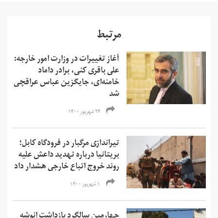
مرتبط
آغاز تغییرات در وزارت امور خارجه:
علی باقری کنی، برادر داماد
خامنه‌ای، جایگزین عباس عراقچی
شد
۲۴ شهریور ۱۴۰۰
تیراندازی مرگبار در فرودگاه کابل؛
بریتانیا درباره تهدید داعش علیه
روند خروج اتباع خارجی هشدار داد
۱ شهریور ۱۴۰۰
چهارمین سالگرد بازداشت انوشه