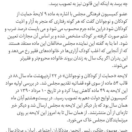
چه برسد به اینکه این قانون نیز به تصویب برسد.
عضو کمیسیون فرهنگی مجلس با اشاره به ماده ۹ لایحهٔ حمایت از
کودکان و نوجوانان گفت که هر گونه رفتاری که منجر به آزار و اذیت
کودکان شود دراین ماده جرم محسوب می شود و می بایست درصد ضرب و
شتم صورت گرفته بر کودک مشخص شده و بر اساس آن مجازات تعیین
شود. اما بنا به گفته این نماینده مجلس مخالفان این ماده معتقد هستند
که از آنجایی که اغلب کودک آزاری‌ها در خانواده‌های فقیر رخ می‌دهد و
این پدران اگر یک سال به زندان بروند خانواده محروم‌تر و فقیر‌تر
می‌شوند.
لایحه «حمایت از کودکان و نوجوانان» در ۲۲ اردیبهشت ماه سال ۸۸ در
قالب ۵۴ ماده از سوی قوه قضائیه تقدیم مجلس شد. در بررسی اولیه مواد
این لایحه به ۴۹ ماده کاهش پیدا کرد و در تاریخ ۱۰ مرداد ۱۳۹۰ در
کمیسیون لوایح دولت دهم به تصویب رسید. در بیست‌وهشتم آبان ماه
همان سال بود که بار دیگر این لایحه به مجلس ارسال شد و دیگر خبر
تازه‌ای از آن منتشرنشد. از همان سال تا به امروز این لایحه بر روی
میزنمایندگان مجلس خاک می‌خورد.
حسن موسوی چلک، رئیس انجمن مددکاران اجتماعی ایران، مرداد سال