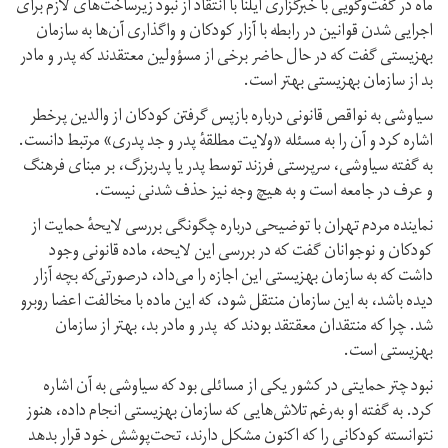
ماه در گفت‌وگویی با خبرگزاری ایلنا با انتقاد از نبود زیرساخت‌های لازم برای
اجرایی شدن قوانین در رابطه با آزار کودکان و واگذاری آن‌ها به سازمان
بهزیستی گفت که در حال حاضر برخی از مسؤولین معتقدند که پدر و مادر
بد از سازمان بهزیستی بهتر است.
سیاوشی به نواقص قانونی درباره بازپس گرفتن کودکان از والدین پرخطر
اشاره کرد و آن را به مسئله «ولایت مطلقهٔ پدر و جد پدری» مرتبط دانست.
به گفته سیاوشی، سرپرستی فرزند توسط پدر یا پدربزرگ، بر مبنای فرهنگ
و عرف در جامعه است و به هیچ وجه نیز حذف ‌شدنی نیست.
نماینده مردم تهران با توضیحی درباره چگونگی بررسی لایحهٔ حمایت از
کودکان و نوجوانان گفت که در بررسی این لایحه، ماده قانونی وجود
داشت که به سازمان بهزیستی این اجازه را می‌داد، درصورتی‌که بچه آزار
دیده باشد، به این سازمان منتقل شود، که این ماده با مخالفت اعضا روبرو
شد. چرا که منتقدان معقتقد بودند که پدر و مادر بد، بهتر از سازمان
بهزیستی است.
نبود چتر حمایتی در کشور یکی از مسائلی بود که سیاوشی به آن اشاره
کرد. به گفته او به‌رغم تلاش‌هایی که سازمان بهزیستی انجام داده، هنوز
نتوانسته کودکانی را که اکنون مشکل دارند، تحت‌پوشش خود قرار بدهد