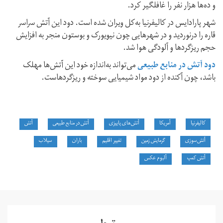
و ده‌ها هزار نفر را غافلگیر کرد.
شهر پارادایس در کالیفرنیا به‌کل ویران شده است. دود این آتش سراسر
قاره را درنوردید و در شهرهایی چون نیویورک و بوستون منجر به افزایش
حجم ریزگردها و آلودگی هوا شد.
دود آتش‌ در منابع طبیعی
می‌تواند به‌اندازه خود این آتش‌ها مهلک
باشد، چون آکنده از دود مواد شیمیایی سوخته و ریزگردهاست.
کالیفرنیا
آمریکا
آتش‌های پاییزی
آتش در منابع طبیعی
آتش
آتش‌سوزی
گرمایش زمین
تغییر اقلیم
باران
سیلاب
آتش کمپ
آلبوم عکس