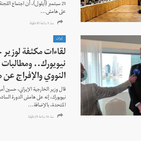
21 سبتمبر (أيلول)، أن اجتماع اللجنة
على هامش...
منذ 9 ساعة 45 دقیقة
إيران
لقاءات مكثفة لوزير خ
نيويورك.. ومطالبات ب
النووي والإفراج عن 
قال وزير الخارجية الإيراني، حسين أم
نيويورك، إنه على هامش الدورة السادس
المتحدة، بالإضافة...
منذ 16 ساعة 29 دقیقة