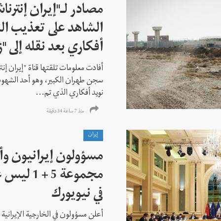
مصادر لـ"إيران إنترنا
الشاهد على تعذيب الن
أفكاري بعد نقله إلى "زن
أفادت معلومات تلقتها قناة "إيران إنت
سجن طهران الكبير، وهو أحد الشهود
نويد أفكاري الذي تم...
منذ 7 ساعة 34 دقیقة
إيران
مسؤولون إيرانيون وأ
مجموعة 5 +
في نيويورك
أعلن مسؤولون في الخارجية الإيرانية وا