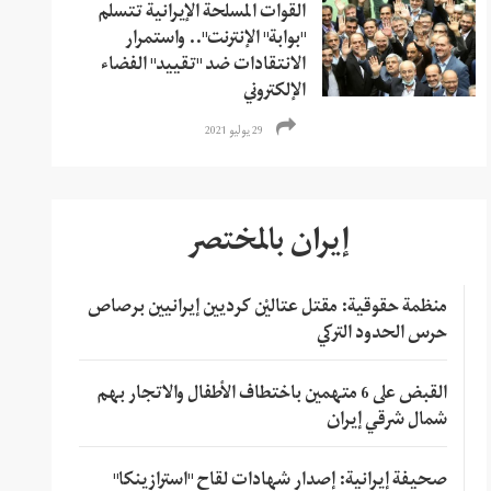
القوات المسلحة الإيرانية تتسلم
"بوابة" الإنترنت".. واستمرار
الانتقادات ضد "تقييد" الفضاء
الإلكتروني
29 يوليو 2021
إيران بالمختصر
منظمة حقوقية: مقتل عتاليْن كرديين إيرانيين برصاص
حرس الحدود التركي
القبض على 6 متهمين باختطاف الأطفال والاتجار بهم
شمال شرقي إيران
صحيفة إيرانية: إصدار شهادات لقاح "استرازينكا"