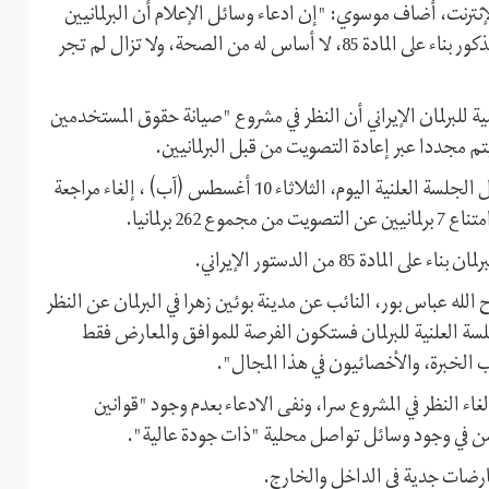
الإنترنت، أضاف موسوي: "إن ادعاء وسائل الإعلام أن البرلمانيين
وافقوا في الجلسة غير العلنية اليوم على إلغاء النظر في المشروع المذكور بناء على المادة 85، لا أساس له من الصحة، ولا تزال لم تجر
ة للبرلمان الإيراني أن النظر في مشروع "صيانة حقوق المستخدمين
 مجددا عبر إعادة التصويت من قبل البرلمانيين.
وأفاد التقرير أنه بعد الجلسة غير العلنية، عارض البرلمانيون خلال الجلسة العلنية اليوم، الثلاثاء 10 أغسطس (آب) ، إلغاء مراجعة
 85 من الدستور الإيراني.
 الله عباس بور، النائب عن مدينة بوئين زهرا في البرلمان عن النظر
سة العلنية للبرلمان فستكون الفرصة للموافق والمعارض فقط
الخبرة، والأخصائيون في هذا المجال".
ء النظر في المشروع سرا، ونفى الادعاء بعدم وجود "قوانين
يكمن في وجود وسائل تواصل محلية "ذات جودة عالية".
معارضات جدية في الداخل والخارج.