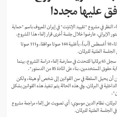
افق عليها مجددا
اء النظر في مشروع "تقييد الإنترنت" في إيران المعروف باسم "حماية
وأفادت وكالات الأنباء الإيرانية أن البرلمانيين وافقوا اليوم، الثلاثاء 10 أغسطس (آب)، بأغلبية 144 صوتا موافقا، و111 صوتا
 الجلسة العلنية للبرلمان.
وقال علي رضا بيغي، النائب عن مدينة تبريز في البرلمان الإيراني: سجل 65 برلمانيا للتحدث في معارضة إلغاء دراسة المشروع، بينما
برلمان لا يمكن أن يحيل السلطة في سن القوانين إلى شخص أو هيئة، ولكن
اخلية في البرلمان، وفي هذه الحالة يتم تنفيذ هذه القوانين بشكل
ن".
 البرلمان، نظام الدين موسوي: أي تصويت على إلغاء مراجعة مشروع