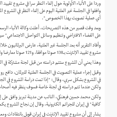
وردا على الأنباء الأولوية حول إلغاء النظر سرا في مشروع تقييد 
أي عملية تصويت بهذا الخصوص".
وبعد وقت قصير من هذه التصريحات، أعلنت وكالة الأنباء الرسمي
على الفضاء الافتراضي وتنظيم وسائل التواصل الاجتماعي" سيتم
مشروع تقييد الإنترنت بـ130 صوتا موافقا، و121 صوتا معارضا وامتناع 7 برلمانيين عن التصويت من مجموع 262 برلمانيا.
وهذا يعني أن المشروع ستتم دراسته من قبل لجنة مشتركة في البرلمان بناء على المادة
وقبل إجراء عملية التصويت في الجلسة العلنية للبرلمان، دافع روح
في المشروع بشكل سري، وقال: "إذا تمت دراسة المشروع في الجل
ولكن عندما تتم دراسته في لجنة خاصة فسوف ينظر فيه أصحاب 
ولكن محمد حسين فرهنكي، النائب عن مدينة تبريز وافق على إلغا
كافية" في إيران للجرائم الكترونية، وقال إن نجاح المشروع 
يشار إلى أن مشروع تقييد الإنترنت في إيران قوبل بانتقادات و