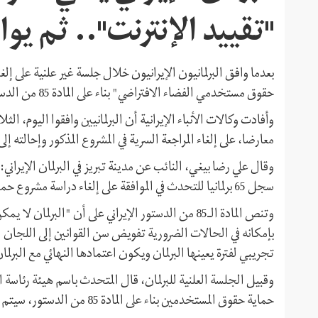
"تقييد الإنترنت".. ثم يو
بعدما وافق البرلمانيون الإيرانيون خلال جلسة غير علنية على إلغ
حقوق مستخدمي الفضاء الافتراضي" بناء على المادة 85 من الدستور الإيراني، عارضوا خلال جلسة أخرى قرار إلغاء هذا المشروع.
معارضا، على إلغاء المراجعة السرية في المشروع المذكور وإحالته إلى
سجل 65 برلمانيا للتحدث في الموافقة على إلغاء دراسة مشروع حماية حقوق المستخدمين، بناء على المادة 85 من الدستور".
وتنص المادة الـ85 من الدستور الإيراني على أن "ال
بإمكانه في الحالات الضرورية تفويض سن القوانين إلى اللجان الد
تجريبي لفترة يعينها البرلمان ويكون اعتمادها النهائي مع البرلما
وقبيل الجلسة العلنية للبرلمان، قال المتحدث باسم هيئة رئاسة
حماية حقوق المستخدمين بناء على المادة 85 من الدستور، سيتم في الجلسة العلنية للبرلمان.