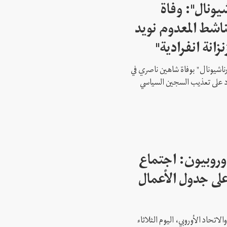
شيونال": وفاة
اشط المعدوم نويد
زانة انفرادية"
رناشيونال" بوفاة شاهين ناصري في
 على تعذيب السجين السياسي
وروبيون: اجتماع
 1 ليس على جدول الأعمال
لاتحاد الأوروبي، اليوم الثلاثاء