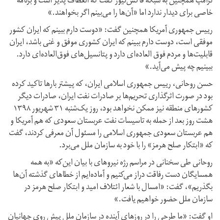
ترامپ همچنین به شبکه فاکس‌نیوز گفت که انعطاف پذیر است و برنامه
خاصی برای دیدار ندارد اما «آن‌ها را می‌بینم اگر بخواهند.»
رییس جمهوری آمریکا همچنین گفت: «دوست دارم ببینم که ایران کشور
موفقی است، دوست دارم ببینم که ایران کشوری موفق و غنی باشد، ایران
قابلیت‌ها و مردم فوق العاده‌ای دارد و پتانسیل‌های فوق‌العاده‌ای دارد.
ببینیم چه پیش می‌آید.»
حسن روحانی، رییس جمهوری اسلامی ایران، که پیشتر بارها تاکید کرده
بود در صورت اثرگذاری تحریم‌ها بر صادرات نفت ایران، صادرات دیگر
کشورهای منطقه نیز ممکن نخواهد بود، روز یک‌شنبه ۳۱ شهریور ۱۳۹۸
هشت روز بعد از حمله به تاسیسات نفت عربستان سعودی که هم آمریکا و
هم عربستان سعودی جمهوری اسلامی را مسئول آن معرفی کردند، گفت
که «ابتکار صلح هرمز» را با خود به سازمان ملل می‌برد.
روحانی طی سخنانی در مراسم رژه نیروهای با بیان این‌که «به همه
همسایگان دست رفاقت دراز می‌کنیم و آماده‌ایم از خطاهای گذشته آن‌ها
بگذریم»، گفت: «امسال با شعار ائتلاف امید و ابتکار صلح هرمز در
سازمان ملل حضور خواهیم یافت.»
او گفت: «ما طرحی را در روزهای آینده در سازمان ملل پیش روی جهانیان