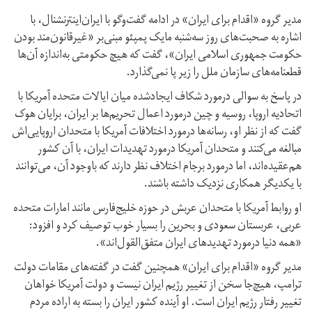
مدیر گروه «اقدام برای ایران» در ادامه گفت‌وگو با ایران‌اینترنشنال، با
اشاره به صحبت‌های روز سه‌شنبه مایک پمپئو مبنی‌بر «غیرقانون‌مند بودن
حکومت جمهوری اسلامی ایران»، گفت که هیچ حکومتی به‌اندازه‌ آن‌ها
قطعنامه‌های سازمان ملل را زیر پا نمی‌گذارد.
در پاسخ به سوالی درمورد شکاف ایجادشده میان ایالات متحده آمریکا با
اتحادیه اروپا، روسیه و چین درمورد اعمال تحریم‌ها بر ایران، برایان هوک
گفت که از نظر او، رسانه‌ها درمورد اختلافات آمریکا با متحدان اروپایی‌اش
مبالغه می‌کنند و متحدان آمریکا درمورد تهدیدات ایران، با آن کشور
هم‌عقیده‌اند، اما درمورد برجام اختلاف نظر دارند که باوجود آن، می‌توانند
با یکدیگر همکاری نزدیک داشته باشند.
او روابط آمریکا با متحدان عربش در حوزه خلیج‌فارس مانند امارات متحده
عربی، عربستان‌ سعودی و بحرین را بسیار خوب توصیف کرد و افزود:
«همه دنیا درمورد تهدیدهای ایران متفق‌القول‌اند».
مدیر گروه «اقدام برای ایران» همچنین گفت در گفته‌های مقامات دولت
ترامپ، هیچ‌جا سخن از تغییر رژیم ایران نیست و دولت آمریکا خواهان
تغییر رفتار رژیم ایران است. او آینده‌ کشور ایران را بسته به اراده مردم