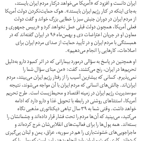
ایران دانست و افزود که «آمریکا می‌خواهد درکنار مردم ایران بایستد،
به‌جای اینکه در کنار رژیم ایران بایستد». هوک حمایت‌نکردن دولت آمریکا
از مردم ایران در دوران جنبش سبز را خطایی بزرگ خواند و گفت دولت
فعلی آمریکا، همچون دولت قبلی عمل نخواهد کرد و «رییس جمهوری و
معاون او در جریان اعتراضات دی‌ و بهمن‌ماه ۹۶ در ایران گفته‌اند که در
همبستگی با مردم ایران و در تأیید حمایت از صدای مردم ایران برای
اصلاحات، کارهایی را انجام می‌دهیم».
او همچنین در پاسخ به سؤالی درمورد بیمارانی که در اثر کمبود دارو به‌دلیل
تحریم‌ها در ایران، رنج می‌کشند، گفت: «من مبنای سؤال شما را
نمی‌پذیرم. کسانی که بیشترین آسیب را از رفتار رژیم ایران می‌بینند، مردم
ایران‌اند. چالش‌های انسانی که مردم ایران با آن مواجه می‌شوند، نتیجه
سوء‌مدیریت رژیم ایران در زمینه اقتصاد و محیط‌زیست است. طرح تحریم
آمریکا، استثناهای روشنی در رابطه با تحویل غذا و دارو دارد که ادامه
خواهد داشت. وقتی شما به ۳۹ سال تباهی دیکتاتوری مذهبی نگاه
می‌کنید، می‌بینید که آن‌ها مردم را تحت فشار قرار داده‌اند و چشمانشان را
بسته‌اند. همه پول‌ها را برای فعالیت‌های انقلابی‌شان خرج کرده‌اند و
ماجراجویی‌های خشونت‌باری را هم در سوریه، عراق، یمن و لبنان پی‌گیری
کرده‌اند. کاری که رژیم ایران باید انجام بدهد، این است که پولی را که