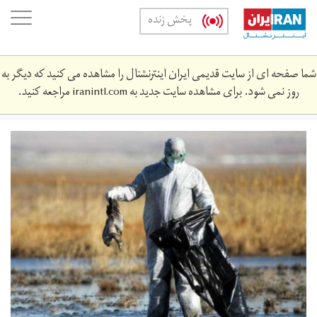
Skip
oggle
پخش زنده
to
ation
main
content
شما صفحه ای از سایت قدیمی ایران اینترنشنال را مشاهده می کنید که دیگر به
روز نمی شود. برای مشاهده سایت جدید به
iranintl.com
مراجعه کنید.
ca3fc159-
17aa-
4690-
9a24-
27453ef42247.jpeg