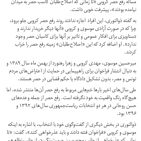
مساله رفع حصر کروبی «تا زمانی که اصلاح‌طلبان کاسب حصر به میدان
نیامده بودند»، پیشرفت خوبی داشت.
به گفته ذوالنوری، این افراد اجازه ندادند روند رفع حصر کروبی جلو برود،
چرا که در صورت آزادی موسوی و کروبی «آنها دیگر خریدار ندارند و
دستاویزی برای افکار عمومی و تاثیر بر آنها برای کاسبان حصر وجود
ندارد». او اضافه کرد که این «اصلاح‌طلبان» زمینه رفع حصر را خراب
کردند.
میرحسین موسوی، مهدی کروبی و زهرا رهنورد از بهمن ماه سال ۱۳۸۹ و
به دنبال انتشار فراخوان برای راهپیمایی در حمایت از اعتراض‌های مردم
تونس و مصر، بدون تشکیل دادگاه یا حکم قضایی در حصر هستند.
طی سال‌های اخیر بارها خبرهایی مربوط به رفع حصر آن‌ها منتشر شده، اما
هیچ‌گاه رنگ واقعیت به خود نگرفته است. رفع حصر از جمله وعده‌های
حسن روحانی در هر دو انتخابات ریاست‌جمهوری سال‌های ۱۳۹۲ و
۱۳۹۶ بود.
ذوالنوری در بخش دیگری از گفت‌وگوی خود با انتخاب، با اشاره به اینکه
موسوی و کروبی «فراخوان فتنه دادند و باید عذرخواهی کنند»، گفت: «تا
زمانی که عذرخواهی از جانب محصورین صورت نگیرد، از جانب نظام هم