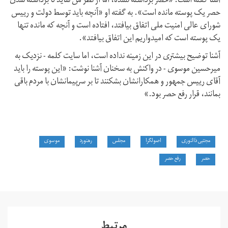
آشنا گفته است: «حصر برداشته نشده، اما از نظر من شاید تا برداشته شدن
حصر یک پوسته مانده است». به گفته او «آنچه باید توسط دولت و رییس
شورای عالی امنیت ملی اتفاق بیافتد، افتاده است و آنچه که مانده تنها
یک پوسته است که امیدواریم این اتفاق بیافتد».
آشنا توضیح بیشتری در این زمینه نداده است، اما سایت کلمه - نزدیک به
میرحسین موسوی - در واکنش به سخنان آشنا نوشت: «این پوسته را باید
آقای رییس جمهور و همکارانشان بشکنند تا بر سرپیمانشان با مردم باقی
بمانند، قرار رفع حصر بود.»
مجتبی ذالنوری
اصولگرا
مجلس
رهنورد
موسوی
حصر
رفع حصر
مرتبط