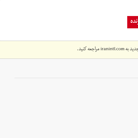
ده
دید به
iranintl.com
مراجعه کنید.