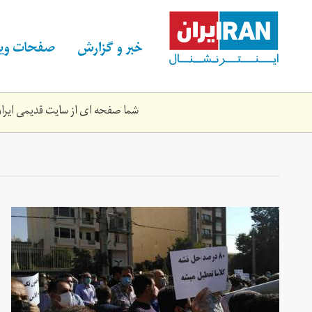
Skip
to
main
خبر و گزارش
صفحات ویژ
content
شما صفحه ای از سایت قدیمی ایران 