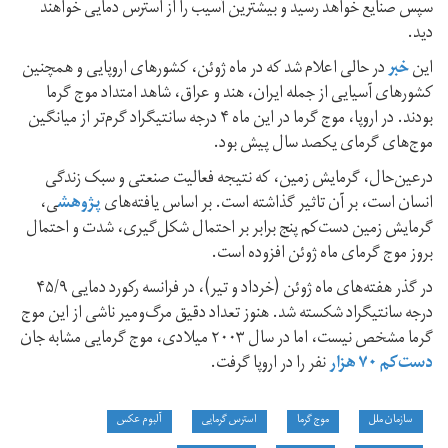
سپس صنایع خواهد رسید و بیشترین آسیب‌ را از استرس دمایی خواهند
دید.
این
خبر
در حالی اعلام شد که در ماه ژوئن، کشورهای اروپایی و همچنین
کشورهای آسیایی از جمله ایران، هند و عراق، شاهد امتداد موج گرما
بودند. در اروپا، موج گرما در این ماه ۴ درجه سانتیگراد گرم‌تر از میانگین
موج‌های گرمای یکصد سال پیش بود.
درعین‌حال، گرمایش زمین، که نتیجه فعالیت صنعتی و سبک زندگی
انسان است، بر آن تاثیر گذاشته است. بر اساس یافته‌های
پژوهش
ی،
گرمایش زمین دست‌کم پنج برابر بر احتمال شکل‌گیری، شدت و احتمال
بروز موج گرمای ماه ژوئن افزوده است.
در گذر هفته‌های ماه ژوئن (خرداد و تیر)، در فرانسه رکورد دمایی ۴۵/۹
درجه سانتیگراد شکسته شد. هنوز تعداد دقیق مرگ‌‌و‌میر ناشی از این موج
گرما مشخص نیست، اما در سال ۲۰۰۳ میلادی، موج گرمایی مشابه جان
دست‌کم ۷۰ هزار
نفر را در اروپا گرفت.
سازمان ملل
موج‌ گرما
استرس گرمایی
آلبوم عکس