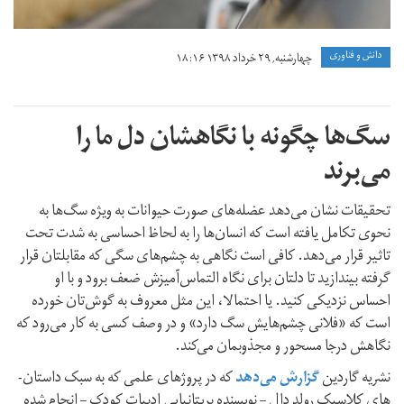
دانش و فناوری
چهارشنبه, ۲۹ خرداد ۱۳۹۸ ۱۸:۱۶
سگ‌ها چگونه با نگاهشان دل ما را
می‌برند
تحقیقات نشان می‌دهد عضله‌­های صورت حیوانات به ویژه سگ‌­ها به
نحوی تکامل یافته است که انسان‌­ها را به لحاظ احساسی به شدت تحت
تاثیر قرار می‌­دهد. کافی است نگاهی به چشم­‌های سگی که مقابل­تان قرار
گرفته بیندازید تا دلتان برای نگاه التماس‌­آمیزش ضعف برود و با او
احساس نزدیکی کنید. یا احتمالا، این مثل معروف به گوش­‌تان خورده
است که «فلانی چشم­‌هایش سگ دارد» و در وصف کسی به کار می‌­رود که
نگاهش درجا مسحور و مجذوب­مان می­‌کند.
نشریه گاردین
گزارش می‌دهد
که در پروژه­ای علمی که به سبک داستان‌­
های کلاسیک رولد دال – نویسنده بریتانیایی ادبیات کودک – انجام شده