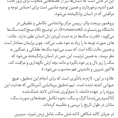
این در حالی است که انسان‌­ها نیز از عضله­‌هایی متفاوت برای بروز حالت
غم و اندوه برخوردارند و همین توجیه مناسبی است برای احساس توجه و
مراقبتی که در انسان برانگیخته می­‌شود.
پروفسور بریجت والر، رییس مرکز روان­شناسی تکاملی و تطبیقی در
دانشگاه پورتسماوث (Portsmouth)، در توضیح نگاه مسخ­‌کننده سگ‌­ها
می­‌گوید: «قدرت سگ‌­ها در به دست آوردن دل انسان نظیر ندارد. حالت‌­
های صورت توجه ما را زیاد به خود جلب می­‌کند، چون برایمان معنادار است
و همین حالت نگاه است که سبب می‌­شود سگ‌­ها طفلکی و غمگین به
نظر برسند. به همین ترتیب، این حس در انسان برانگیخته می‌­شود که
سگ را زیر بال و پر خود بگیرد و مانند بچه ازش نگهداری و مراقبت کند.
فاکتور شیرین و دلنشینی هم محسوب می‌­شود.»
علاوه بر این، لازم به یادآوری است که برای انجام این تحقیق، هیچ
حیوانی کشته نشده است. تیم تحقیق بریتانیایی-آمریکایی که هدایت این
پروژه را بر عهده داشته، با جمع‌­آوری تعدادی لاشه خشک‌­شده
(تاکسیدرمی‌­شده) گرگ و سگ، نحوه تکامل عضله­‌های صورت سگ‌­
سانان در طول تاریخ را بررسی و مقایسه کرده­‌اند.
در جریان کالبد شکافی لاشه شش سگ، شامل ژرمن شپرد، سیبرین