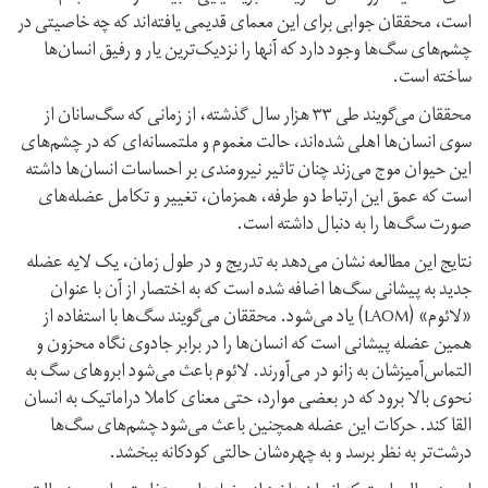
است، محققان جوابی برای این معمای قدیمی یافته‌­اند که چه خاصیتی در
چشم­‌های سگ‌­ها وجود دارد که آنها را نزدیک‌­ترین یار و رفیق انسان‌­ها
ساخته است.
محققان می­‌گویند طی ۳۳ هزار سال گذشته، از زمانی که سگ‌­سانان از
سوی انسان‌­ها اهلی شده­‌اند، حالت مغموم و ملتمسانه‌­ای که در چشم‌­های
این حیوان موج می­‌زند چنان تاثیر نیرومندی بر احساسات انسان­‌ها داشته
است که عمق این ارتباط دو طرفه، همزمان، تغییر و تکامل عضله­‌های
صورت سگ­‌ها را به دنبال داشته است.
نتایج این مطالعه نشان می‌­دهد به تدریج و در طول زمان، یک لایه عضله
جدید به پیشانی سگ‌­ها اضافه شده است که به اختصار از آن با عنوان
«لائوم» (LAOM) یاد می‌­شود. محققان می­‌گویند سگ‌­ها با استفاده از
همین عضله پیشانی است که انسان­‌ها را در برابر جادوی نگاه محزون و
التماس‌­آمیزشان به زانو در می‌­آورند. لائوم باعث می‌­شود ابروهای سگ به
نحوی بالا برود که در بعضی موارد، حتی معنای کاملا دراماتیک به انسان
القا کند. حرکات این عضله همچنین باعث می­‌شود چشم‌­های سگ‌­ها
درشت‌­تر به نظر برسد و به چهره­‌شان حالتی کودکانه ببخشد.