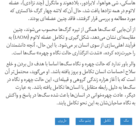
هاسکی، شی هواهوا، لابرادور، بلادهوند و مانگرل (چند نژادی)، عضله
لائوم در همه نژادها یافت شد، حال آن­‌که لاشه چهار گرگ خاکستری که
مورد مطالعه و بررسی قرار گرفتند، فاقد چنین عضله‌­ای بودند.
از آن­‌جایی که سگ‌­ها همگی از تیره گرگ‌­ها محسوب می­‌شوند، چنین
مقایسه‌­ای نشان می‌­دهد، شکل‌­گیری و تکامل عضله لائوم (LAOM) به
فرآیند اهلی­‌سازی از سوی انسان بر می‌شود. با این حال، آن­چه دانشمندان
را حیرت‌­زده کرده، «شدت اثرگذاری حالت نگاه و چهره» سگ‌­ها است.
والر باور ندارد که حالت چهره و نگاه سگ‌­ها اساسا با هدف دل بردن و خلع
سلاح احساسات انسان تکامل و بروز یافته باشد. او می­‌گوید، محتمل­‌تر آن
است که با آغاز هزاره زندگی گروهی و قبیله‌­ای، این حالت چهره و نگاه در
سگ‌­ها به دلیل رابطه متقابل با انسان‌­ها تکامل یافته باشد. به عبارت
دیگر، عادت چهره­‌خوانی در انسان‌­ها باعث شده سگ‌­ها در پاسخ و واکنش
به نگاه صاحبان­‌شان به این نحو تکامل یابند.
سگ
تکامل
چشم سگ
دل‌بری