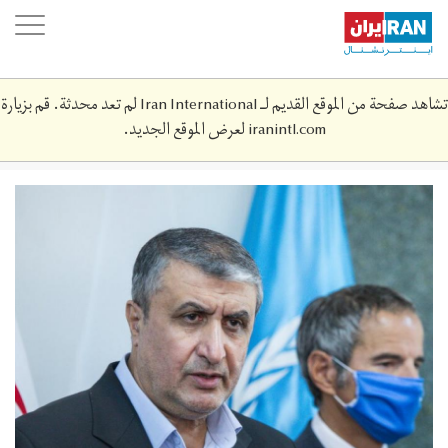
Skip
oggle
to
ation
main
content
تشاهد صفحة من الموقع القديم لـ Iran International لم تعد محدثة. قم بزيارة
iranintl.com
لعرض الموقع الجديد.
62029627.jpg