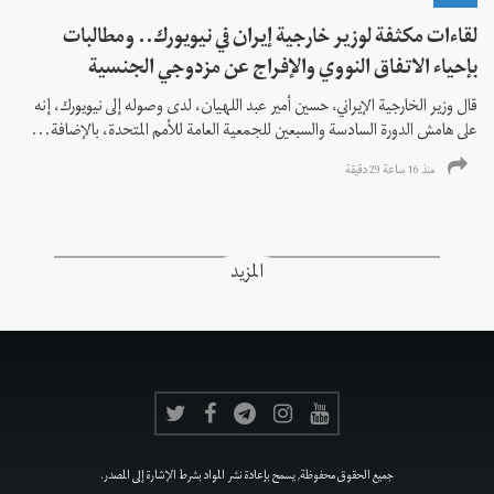
لقاءات مكثفة لوزير خارجية إيران في نيويورك.. ومطالبات
بإحياء الاتفاق النووي والإفراج عن مزدوجي الجنسية
قال وزير الخارجية الإيراني، حسين أمير عبد اللهيان، لدى وصوله إلى نيويورك، إنه
على هامش الدورة السادسة والسبعين للجمعية العامة للأمم المتحدة، بالإضافة...
منذ 16 ساعة 29 دقیقة
المزيد
جميع الحقوق محفوظة, يسمح بإعادة نشر المواد بشرط الإشارة إلى المصدر.