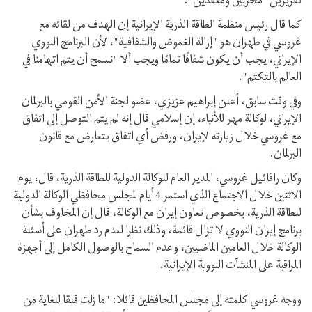
تقريرين "مخربين ومعقّدين".
كما قال رئيس منظمة الطاقة الذرية الإيرانية إن الهدف من لقائه مع
غروسي في طهران هو "إزالة الغموض والشفافية"، لأن البرنامج النووي
الإيراني، يجب أن يكون شفافًا تمامًا ويجب ألا "نسمح أن يتم اتهامنا في
العالم بالتكتم".
وفي وقت سابق، أعلن إبراهيم عزيزي، عضو لجنة الأمن القومي بالبرلمان
الإيراني، لوكالة مهر للأنباء، إن إسلامي قال إنه لم يتم التوصل إلى اتفاق
مع غروسي خلال زيارته لإيران، ورفض أي اتفاق يتعارض مع قانون
البرلمان.
وكان رافائيل غروسي، المدير العام للوكالة الدولية للطاقة الذرية، قال، يوم
الاثنين خلال الاجتماع الذي استمر 4 أيام لمجلس محافظي الوكالة الدولية
للطاقة الذرية، بخصوص تعاون إيران مع الوكالة، قال إن المخاوف بشأن
برنامج إيران النووي لا تزال قائمة، وذلك نظرا لعدم رد طهران على أسئلة
الوكالة خلال العامين الماضيين، وعدم السماح بالوصول الكامل إلى أجهزة
المراقبة على المنشآت النووية الإيرانية.
ووجه غروسي كلمته إلى مجلس المحافظين قائلا: "ما زلت قلقا للغاية من