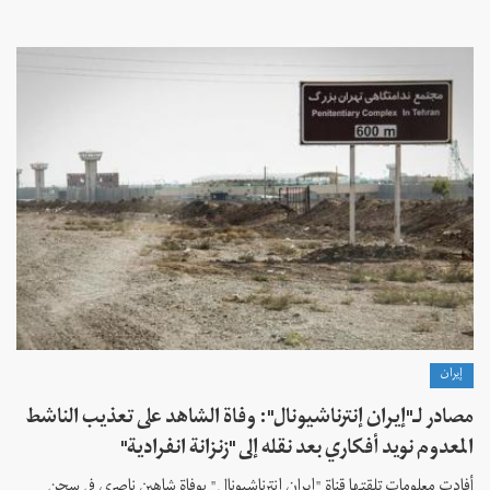
إيران
مصادر لـ"إيران إنترناشيونال": وفاة الشاهد على تعذيب الناشط
المعدوم نويد أفكاري بعد نقله إلى "زنزانة انفرادية"
أفادت معلومات تلقتها قناة "إيران إنترناشيونال" بوفاة شاهين ناصري في سجن