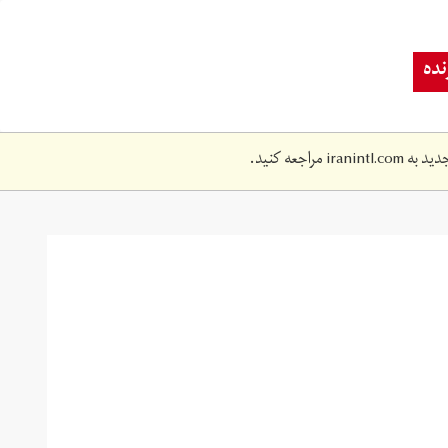
ده
دید به
iranintl.com
مراجعه کنید.